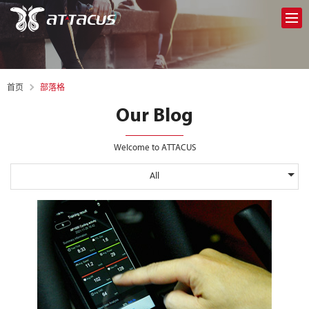
部落格
首页
Our Blog
Welcome to ATTACUS
All