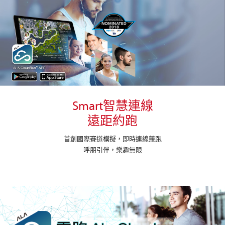
Smart智慧連線
遠距約跑
首創國際賽道模擬，即時連線競跑
呼朋引伴，樂趣無限