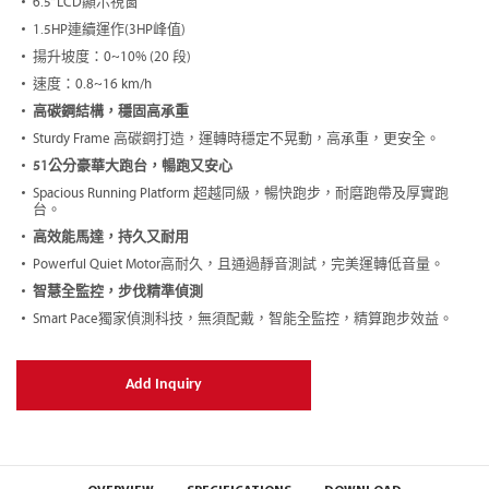
6.5”LCD顯示視窗
1.5HP連續運作(3HP峰值)
揚升坡度：0~10% (20 段)
速度：0.8~16 km/h
高碳鋼結構，穩固高承重
Sturdy Frame 高碳鋼打造，運轉時穩定不晃動，高承重，更安全。
51公分豪華大跑台，暢跑又安心
Spacious Running Platform 超越同級，暢快跑步，耐磨跑帶及厚實跑
台。
高效能馬達，持久又耐用
Powerful Quiet Motor高耐久，且通過靜音測試，完美運轉低音量。
智慧全監控，步伐精準偵測
Smart Pace獨家偵測科技，無須配戴，智能全監控，精算跑步效益。
Add Inquiry