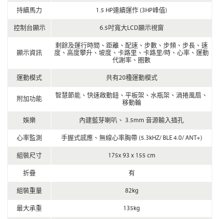
持續馬力
1.5 HP連續運作 (3HP峰值)
控制台顯示
6.5吋寬大LCD顯示視窗
剩餘及運行時間、距離、配速、步數、步頻、步長、速
顯示資訊
度、高度攀升、坡度、卡路里、卡路里/時、心率、運動
代謝率、圈數
運動模式
共有20種運動模式
智慧節能、快速啟動鈕、平板架、水瓶架、渦捲風扇、
附加功能
移動輪
娛樂
內建藍芽喇叭、 3.5mm 音源輸入插孔
心率監測
手握式感應、無線心率胸帶 (5.3kHZ/ BLE 4.0/ ANT+)
組裝尺寸
175x 93 x 155 cm
折疊
有
組裝重量
82kg
最大承重
135kg