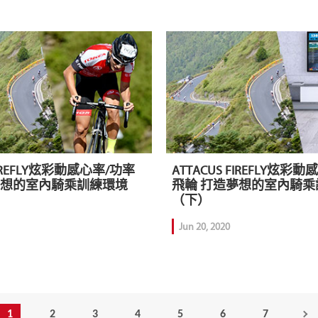
 FIREFLY炫彩動感心率/功率
ATTACUS FIREFLY炫彩
夢想的室內騎乘訓練環境
飛輪 打造夢想的室內騎乘
（下）
Jun 20, 2020
1
2
3
4
5
6
7