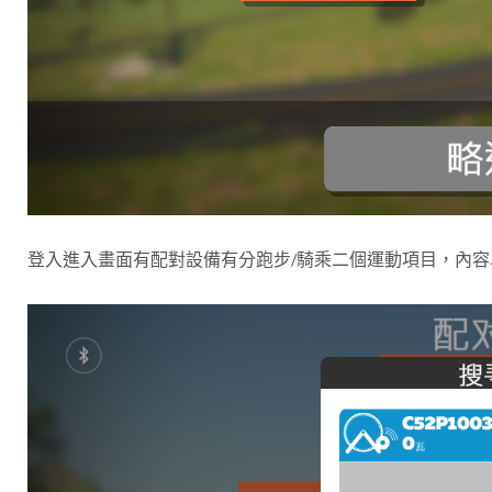
登入進入畫面有配對設備有分跑步/騎乘二個運動項目，內