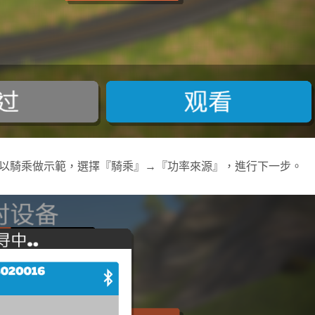
容以騎乘做示範，選擇『騎乘』→『功率來源』，進行下一步。