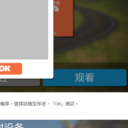
LY飛輪車，選擇該機型序號，『OK』確認。