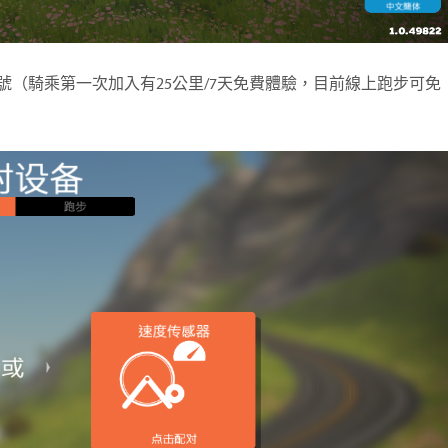
帳號（騎乘第一次加入有25公里/7天免費體驗，目前線上跑步可免