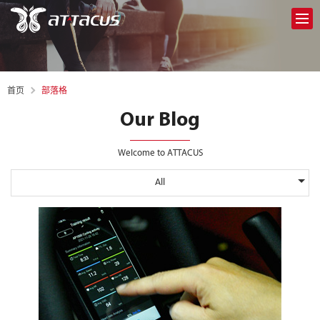
部落格
首页
Our Blog
Welcome to ATTACUS
All