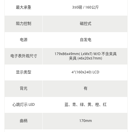
最大承重
350磅 / 160公斤
阻力控制
磁控式
电源
自发电
179x86x49mm( LxWxT) W/O 不含夹具
电子表外观尺寸
夹具 (46x20x57mm)
显示类型
4”(160x240) LCD
背光
有
心跳灯示 LED
蓝、青、绿、黄、橙、红
曲柄
170mm