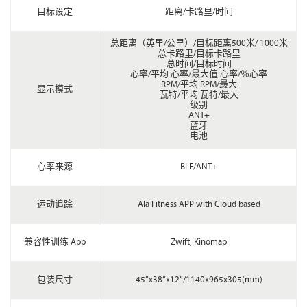
目标设定
距离/卡路里/时间
总距离（英里/公里）/目标距离500米/ 1000米
总卡路里/目标卡路里
总时间/目标时间
心率/平均 心率/最大值 心率/％心率
RPM/平均 RPM/最大
显示模式
瓦特/平均 瓦特/最大
级别
ANT+
蓝牙
电池
心率来源
BLE/ANT+
运动追踪
Ala Fitness APP with Cloud based
兼容性训练 App
Zwift, Kinomap
包装尺寸
45”x38”x12”/1140x965x305(mm)