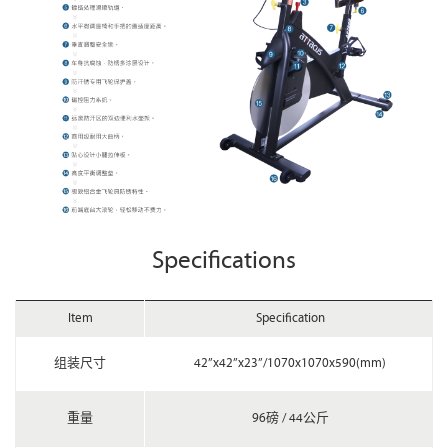
Specifications
Item
Specification
组装尺寸
42”x42”x23”/1070x1070x590(mm)
重量
96磅 / 44公斤