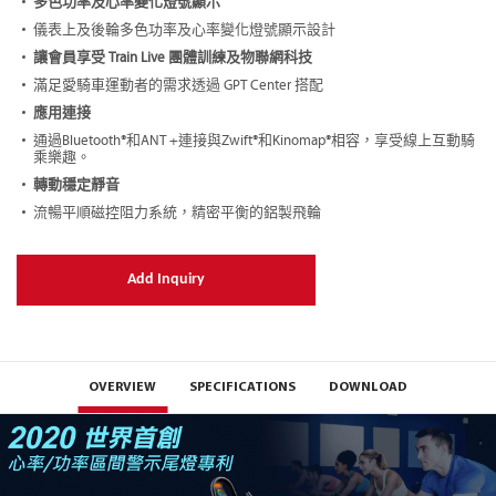
多色功率及心率變化燈號顯示
儀表上及後輪多色功率及心率變化燈號顯示設計
讓會員享受 Train Live 團體訓練及物聯網科技
滿足愛騎車運動者的需求透過 GPT Center 搭配
應用連接
通過Bluetooth®和ANT +連接與Zwift®和Kinomap®相容，享受線上互動騎
乘樂趣。
轉動穩定靜音
流暢平順磁控阻力系統，精密平衡的鋁製飛輪
Add Inquiry
OVERVIEW
SPECIFICATIONS
DOWNLOAD