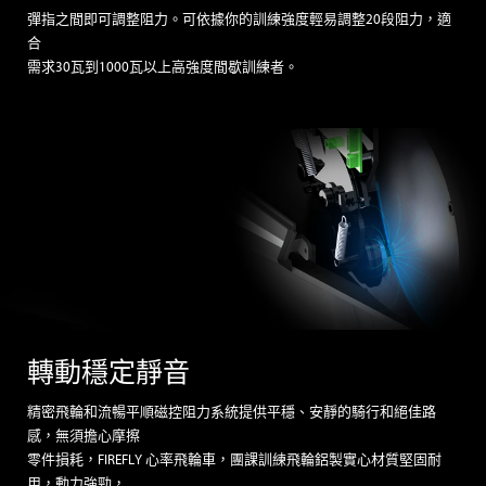
彈指之間即可調整阻力。可依據你的訓練強度輕易調整20段阻力，適
合
需求30瓦到1000瓦以上高強度間歇訓練者。
轉動穩定靜音
精密飛輪和流暢平順磁控阻力系統提供平穩、安靜的騎行和絕佳路
感，無須擔心摩擦
零件損耗，FIREFLY 心率飛輪車，團課訓練飛輪鋁製實心材質堅固耐
用，動力強勁，