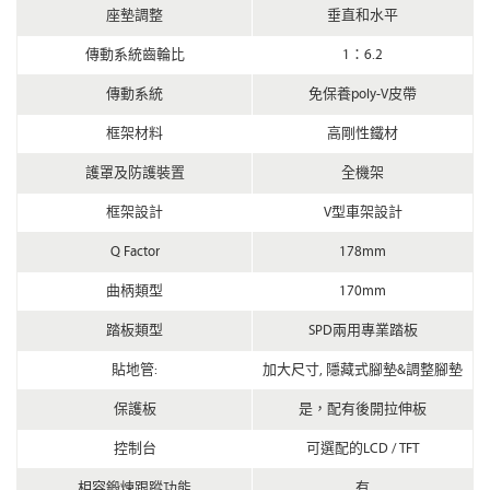
座墊調整
垂直和水平
傳動系統齒輪比
1：6.2
傳動系統
免保養poly-V皮帶
框架材料
高剛性鐵材
護罩及防護裝置
全機架
框架設計
V型車架設計
Q Factor
178mm
曲柄類型
170mm
踏板類型
SPD兩用專業踏板
貼地管:
加大尺寸, 隱藏式腳墊&調整腳墊
保護板
是，配有後開拉伸板
控制台
可選配的LCD / TFT
相容鍛煉跟蹤功能
有