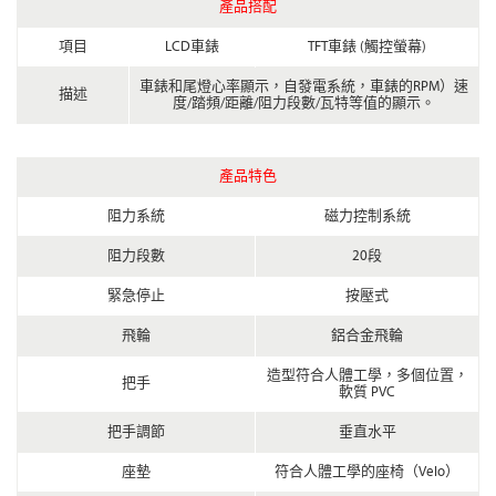
產品搭配
項目
LCD車錶
TFT車錶 (觸控螢幕)
車錶和尾燈心率顯示，自發電系統，車錶的RPM）速
描述
度/踏頻/距離/阻力段數/瓦特等值的顯示。
產品特色
阻力系統
磁力控制系統
阻力段數
20段
緊急停止
按壓式
飛輪
鋁合金飛輪
造型符合人體工學，多個位置，
把手
軟質 PVC
把手調節
垂直水平
座墊
符合人體工學的座椅（Velo）