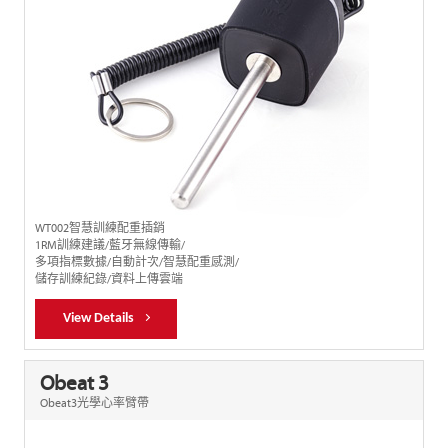
WT002智慧訓練配重插銷
1RM訓練建議/藍牙無線傳輸/
多項指標數據/自動計次/智慧配重感測/
儲存訓練紀錄/資料上傳雲端
View Details
Obeat 3
Obeat3光學心率臂帶