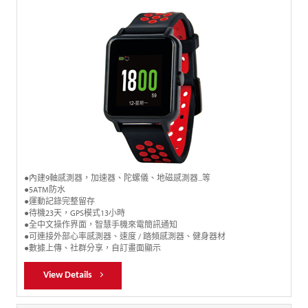
●內建9軸感測器，加速器、陀螺儀、地磁感測器...等
●5ATM防水
●運動記錄完整留存
●待機23天，GPS模式13小時
●全中文操作界面，智慧手機來電簡訊通知
●可連接外部心率感測器、速度 / 踏頻感測器、健身器材
●數據上傳、社群分享，自訂畫面顯示
View Details