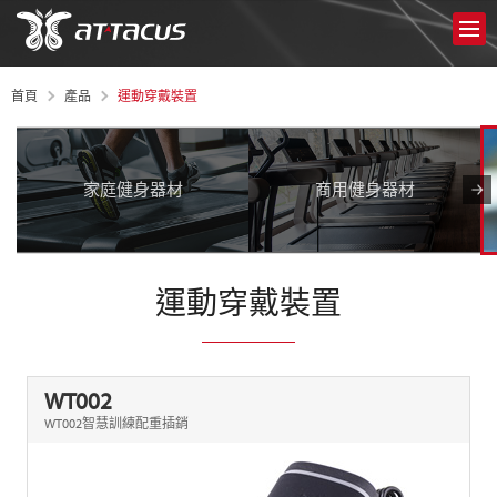
運動穿戴裝置
首頁
產品
家庭健身器材
商用健身器材
運動穿戴裝置
WT002
WT002智慧訓練配重插銷